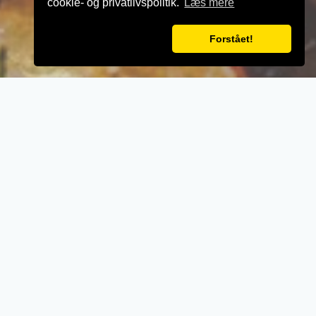
cookie- og privatlivspolitik.
Læs mere
Forstået!
VELKOMMEN TIL
Perfekt Pizza
- Når vi laver mad til vores kunder, lægger vi
vægt på kvalitet, service og renlighed.
- Stort udvalg i lækre oplevelser for ganen.
- Udsøgte råvarer og en nænsom stræben
efter det perfekte sikrer en oplevelse udover
det sædvanglige.
- Personlig betjening med et smil