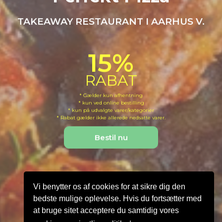
TAKEAWAY RESTAURANT I AARHUS V.
15%
15%
RABAT
RABAT
* Gælder kun afhentning
* Gælder kun afhentning
* kun ved online bestilling
* kun ved online bestilling
* kun på udvalgte varer/kategorier
* kun på udvalgte varer/kategorier
* Rabat gælder ikke allerede nedsatte varer.
* Rabat gælder ikke allerede nedsatte varer.
Bestil nu
Vi benytter os af cookies for at sikre dig den
bedste mulige oplevelse. Hvis du fortsætter med
at bruge sitet acceptere du samtidig vores