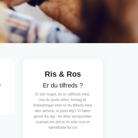
Ris & Ros
g
Er du tilfreds ?
Er der noget, du er utilfreds med,
har du gode idéer, forslag til
forbedringer eller er du tilfreds med
den service, vi giver dig? Vi hører
gerne fra dig - for dine synspunkter
(uanset om det er ris eller ros) er
værdifulde for os!