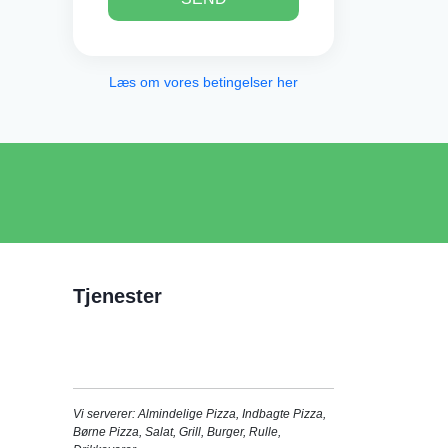
Læs om vores betingelser her
Tjenester
Vi serverer:
Almindelige Pizza
,
Indbagte Pizza
,
Børne Pizza
,
Salat
,
Grill
,
Burger
,
Rulle
,